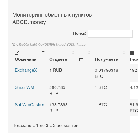
Мониторинг обменных пунктов
ABCD.money
Поиск:
Список был обновлен 06.08.2026 15:35.
Обменник
Отдаете
Получаете
Рез
ExchangeX
1 RUB
0.01796318
192
BTC
SmartWM
560.785
1 BTC
4.1
RUB
SpbWmCasher
138.7393
1 BTC
81.
RUB
BTC
Показано с 1 до 3 с 3 элементов