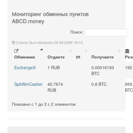
Мониторинг обменных пунктов
ABCD.money
Поиск:
Список был обновлен 09.08.2026 18:15.
Обменник
Отдаете
Получаете
Рез
ExchangeX
1 RUB
0.00016193
192
BTC
SpbWmCasher
40.7674
0.8 BTC
959
RUB
BTC
Показано с 1 до 2 с 2 элементов