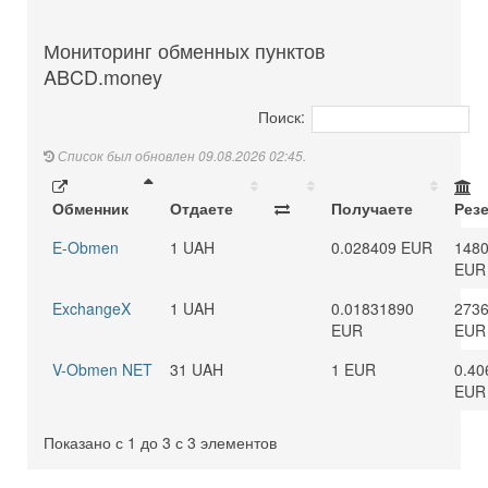
Мониторинг обменных пунктов
ABCD.money
Поиск:
Список был обновлен 09.08.2026 02:45.
Обменник
Отдаете
Получаете
Рез
E-Obmen
1 UAH
0.028409 EUR
1480
EUR
ExchangeX
1 UAH
0.01831890
273
EUR
EUR
V-Obmen NET
31 UAH
1 EUR
0.40
EUR
Показано с 1 до 3 с 3 элементов