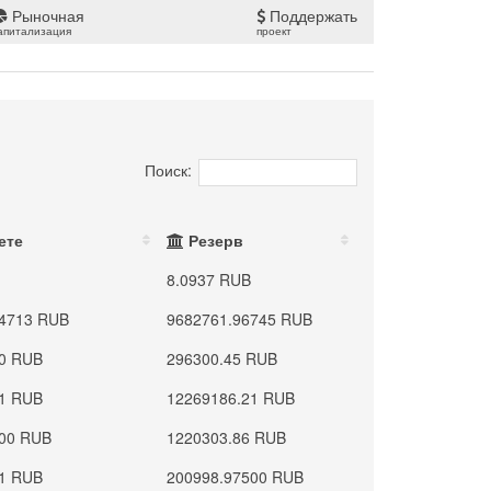
Рыночная
Поддержать
апитализация
проект
Поиск:
ете
Резерв
8.0937 RUB
94713 RUB
9682761.96745 RUB
10 RUB
296300.45 RUB
21 RUB
12269186.21 RUB
000 RUB
1220303.86 RUB
31 RUB
200998.97500 RUB