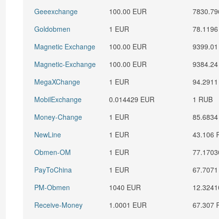
Geeexchange
100.00 EUR
7830.7
Goldobmen
1 EUR
78.119
Magnetic Exchange
100.00 EUR
9399.0
Magnetic-Exchange
100.00 EUR
9384.2
MegaXChange
1 EUR
94.291
MobilExchange
0.014429 EUR
1 RUB
Money-Change
1 EUR
85.683
NewLine
1 EUR
43.106
Obmen-OM
1 EUR
77.170
PayToChina
1 EUR
67.707
PM-Obmen
1040 EUR
12.324
Receive-Money
1.0001 EUR
67.307