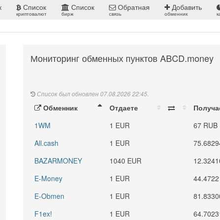
к
Список
Список
Обратная
Добавить
криптовалют
бирж
связь
обменник
к
Мониторинг обменных пунктов ABCD.money
Список был обновлен 07.08.2026 22:45.
Обменник
Отдаете
Получа
1WM
1 EUR
67 RUB
All.cash
1 EUR
75.682
BAZARMONEY
1040 EUR
12.324
E-Money
1 EUR
44.472
E-Obmen
1 EUR
81.833
F1ex!
1 EUR
64.702