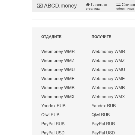
ABCD.money
Главная
Списо
страница
обменников
ОТДАДИТЕ
ПОЛУЧИТЕ
Webmoney WMR
Webmoney WMR
Webmoney WMZ
Webmoney WMZ
Webmoney WMU
Webmoney WMU
Webmoney WME
Webmoney WME
Webmoney WMB
Webmoney WMB
Webmoney WMX
Webmoney WMX
Yandex RUB
Yandex RUB
Qiwi RUB
Qiwi RUB
PayPal RUB
PayPal RUB
PayPal USD
PayPal USD