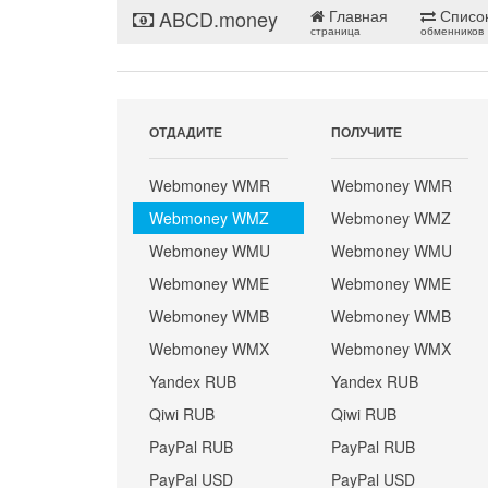
ABCD.money
Главная
Списо
страница
обменников
ОТДАДИТЕ
ПОЛУЧИТЕ
Webmoney WMR
Webmoney WMR
Webmoney WMZ
Webmoney WMZ
Webmoney WMU
Webmoney WMU
Webmoney WME
Webmoney WME
Webmoney WMB
Webmoney WMB
Webmoney WMX
Webmoney WMX
Yandex RUB
Yandex RUB
Qiwi RUB
Qiwi RUB
PayPal RUB
PayPal RUB
PayPal USD
PayPal USD