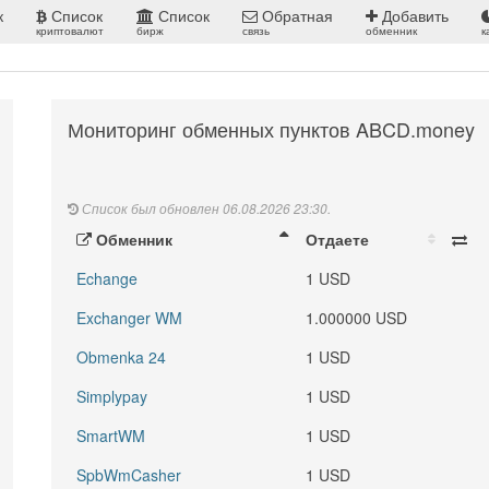
к
Список
Список
Обратная
Добавить
криптовалют
бирж
связь
обменник
к
Мониторинг обменных пунктов ABCD.money
Список был обновлен 06.08.2026 23:30.
Обменник
Отдаете
Echange
1 USD
Exchanger WM
1.000000 USD
Obmenka 24
1 USD
Simplypay
1 USD
SmartWM
1 USD
SpbWmCasher
1 USD