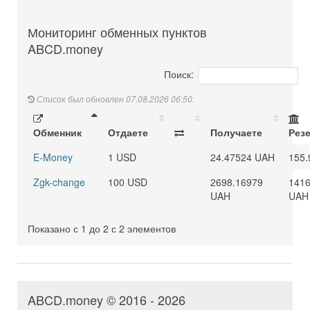
Мониторинг обменных пунктов
ABCD.money
Поиск:
Список был обновлен 07.08.2026 06:50.
Обменник
Отдаете
Получаете
Рез
E-Money
1 USD
24.47524 UAH
155.
Zgk-change
100 USD
2698.16979
1416
UAH
UAH
Показано с 1 до 2 с 2 элементов
ABCD.money © 2016 - 2026