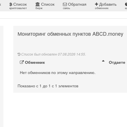
к
Список
Список
Обратная
Добавить
криптовалют
бирж
связь
обменник
к
Мониторинг обменных пунктов ABCD.money
Список был обновлен 07.08.2026 14:55.
Обменник
Отдаете
Нет обменников по этому направлению.
Показано с 1 до 1 с 1 элементов