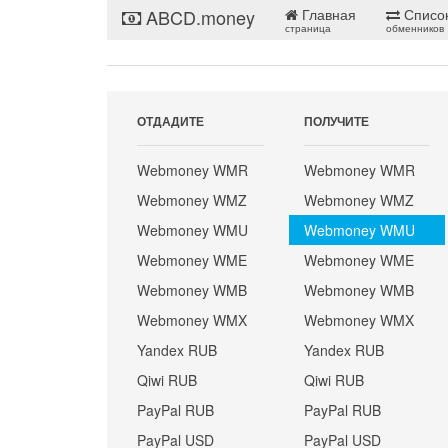
ABCD.money
Главная
Списо
страница
обменников
ОТДАДИТЕ
ПОЛУЧИТЕ
Webmoney WMR
Webmoney WMR
Webmoney WMZ
Webmoney WMZ
Webmoney WMU
Webmoney WMU
Webmoney WME
Webmoney WME
Webmoney WMB
Webmoney WMB
Webmoney WMX
Webmoney WMX
Yandex RUB
Yandex RUB
Qiwi RUB
Qiwi RUB
PayPal RUB
PayPal RUB
PayPal USD
PayPal USD