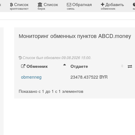
к
Список
Список
Обратная
Добавить
криптовалют
бирж
связь
обменник
к
Мониторинг обменных пунктов ABCD.money
Список был обновлен 09.08.2026 15:00.
Обменник
Отдаете
obmenneg
23478.437522 BYR
Показано с 1 до 1 с 1 элементов