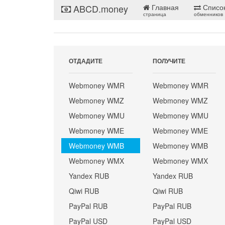
ABCD.money
Главная
Списо
страница
обменников
ОТДАДИТЕ
ПОЛУЧИТЕ
Webmoney WMR
Webmoney WMR
Webmoney WMZ
Webmoney WMZ
Webmoney WMU
Webmoney WMU
Webmoney WME
Webmoney WME
Webmoney WMB
Webmoney WMB
Webmoney WMX
Webmoney WMX
Yandex RUB
Yandex RUB
Qiwi RUB
Qiwi RUB
PayPal RUB
PayPal RUB
PayPal USD
PayPal USD