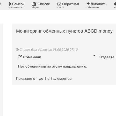
к
Список
Список
Обратная
Добавить
криптовалют
бирж
связь
обменник
к
Мониторинг обменных пунктов ABCD.money
Список был обновлен 08.08.2026 07:10.
Обменник
Отдаете
Нет обменников по этому направлению.
Показано с 1 до 1 с 1 элементов