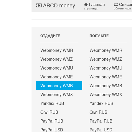
ABCD.money
Главная
Списо
страница
обменников
ОТДАДИТЕ
ПОЛУЧИТЕ
Webmoney WMR
Webmoney WMR
Webmoney WMZ
Webmoney WMZ
Webmoney WMU
Webmoney WMU
Webmoney WME
Webmoney WME
Webmoney WMB
Webmoney WMB
Webmoney WMX
Webmoney WMX
Yandex RUB
Yandex RUB
Qiwi RUB
Qiwi RUB
PayPal RUB
PayPal RUB
PayPal USD
PayPal USD