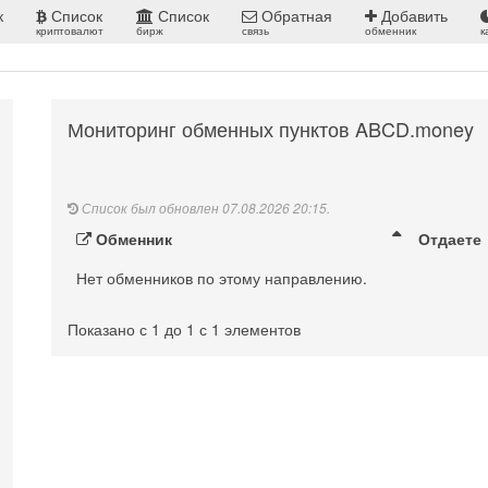
к
Список
Список
Обратная
Добавить
криптовалют
бирж
связь
обменник
к
Мониторинг обменных пунктов ABCD.money
Список был обновлен 07.08.2026 20:15.
Обменник
Отдаете
Нет обменников по этому направлению.
Показано с 1 до 1 с 1 элементов