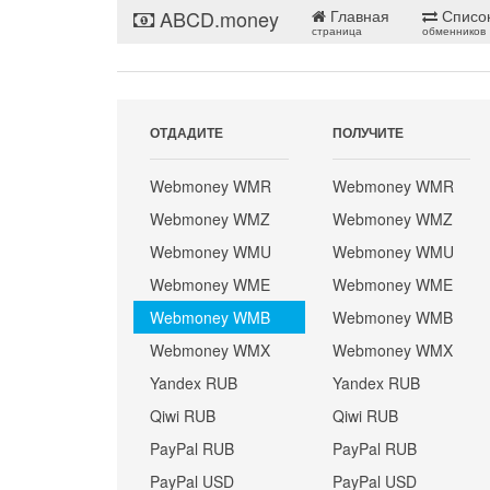
ABCD.money
Главная
Списо
страница
обменников
ОТДАДИТЕ
ПОЛУЧИТЕ
Webmoney WMR
Webmoney WMR
Webmoney WMZ
Webmoney WMZ
Webmoney WMU
Webmoney WMU
Webmoney WME
Webmoney WME
Webmoney WMB
Webmoney WMB
Webmoney WMX
Webmoney WMX
Yandex RUB
Yandex RUB
Qiwi RUB
Qiwi RUB
PayPal RUB
PayPal RUB
PayPal USD
PayPal USD