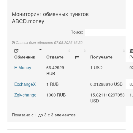
Мониторинг обменных пунктов
ABCD.money
Поиск:
Список был обновлен 07.08.2026 16:50.
Обменник
Отдаете
Получаете
Р
E-Money
66.42929
1 USD
9
RUB
ExchangeX
1 RUB
0.01298610 USD
8
Zgk-change
1000 RUB
15.621116297053
1
USD
Показано с 1 до 3 с 3 элементов