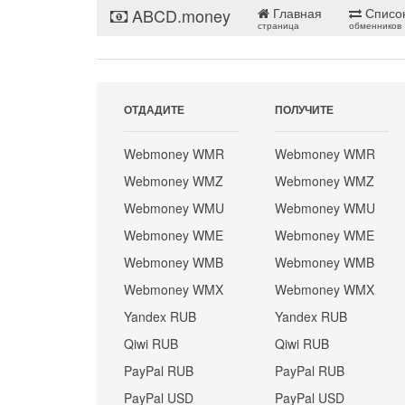
ABCD.money
Главная
Списо
страница
обменников
ОТДАДИТЕ
ПОЛУЧИТЕ
Webmoney WMR
Webmoney WMR
Webmoney WMZ
Webmoney WMZ
Webmoney WMU
Webmoney WMU
Webmoney WME
Webmoney WME
Webmoney WMB
Webmoney WMB
Webmoney WMX
Webmoney WMX
Yandex RUB
Yandex RUB
Qiwi RUB
Qiwi RUB
PayPal RUB
PayPal RUB
PayPal USD
PayPal USD