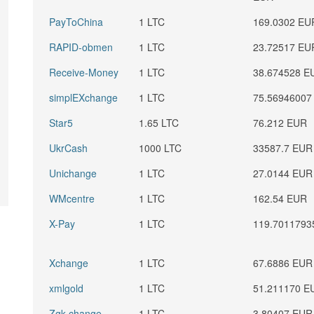
PayToChina
1 LTC
169.0302 EU
RAPID-obmen
1 LTC
23.72517 EU
Receive-Money
1 LTC
38.674528 E
simplEXchange
1 LTC
75.56946007
Star5
1.65 LTC
76.212 EUR
UkrCash
1000 LTC
33587.7 EUR
Unichange
1 LTC
27.0144 EUR
WMcentre
1 LTC
162.54 EUR
X-Pay
1 LTC
119.7011793
Xchange
1 LTC
67.6886 EUR
xmlgold
1 LTC
51.211170 E
Zgk-change
1 LTC
3.80407 EUR