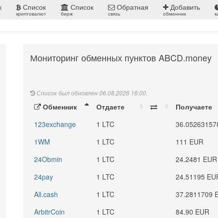
к
Список
Список
Обратная
Добавить
криптовалют
бирж
связь
обменник
к
Мониторинг обменных пунктов ABCD.money
Список был обновлен 06.08.2026 16:00.
Обменник
Отдаете
Получаете
123exchange
1 LTC
36.05263157
1WM
1 LTC
111 EUR
24Obmin
1 LTC
24.2481 EUR
24pay
1 LTC
24.51195 EU
All.cash
1 LTC
37.2811709 
ArbitrCoin
1 LTC
84.90 EUR