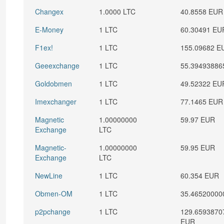
Changex
1.0000 LTC
40.8558 EUR
E-Money
1 LTC
60.30491 EU
F1ex!
1 LTC
155.09682 E
Geeexchange
1 LTC
55.39493886
Goldobmen
1 LTC
49.52322 EU
Imexchanger
1 LTC
77.1465 EUR
Magnetic
1.00000000
59.97 EUR
Exchange
LTC
Magnetic-
1.00000000
59.95 EUR
Exchange
LTC
NewLine
1 LTC
60.354 EUR
Obmen-OM
1 LTC
35.46520000
p2pchange
1 LTC
129.6593870
EUR