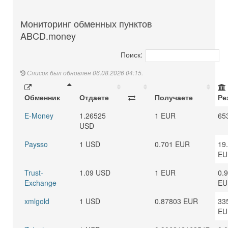
Мониторинг обменных пунктов
ABCD.money
Поиск:
Список был обновлен 06.08.2026 04:15.
Обменник
Отдаете
Получаете
Ре
E-Money
1.26525
1 EUR
65
USD
Paysso
1 USD
0.701 EUR
19
EU
Trust-
1.09 USD
1 EUR
0.
Exchange
EU
xmlgold
1 USD
0.87803 EUR
33
EU