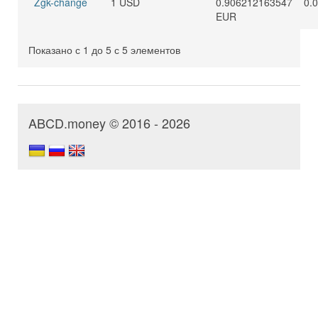
Zgk-change
1 USD
0.906212163547
0.
EUR
Показано с 1 до 5 с 5 элементов
ABCD.money © 2016 - 2026