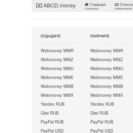
ABCD.money
Главная
Списо
страница
обменников
ОТДАДИТЕ
ПОЛУЧИТЕ
Webmoney WMR
Webmoney WMR
Webmoney WMZ
Webmoney WMZ
Webmoney WMU
Webmoney WMU
Webmoney WME
Webmoney WME
Webmoney WMB
Webmoney WMB
Webmoney WMX
Webmoney WMX
Yandex RUB
Yandex RUB
Qiwi RUB
Qiwi RUB
PayPal RUB
PayPal RUB
PayPal USD
PayPal USD