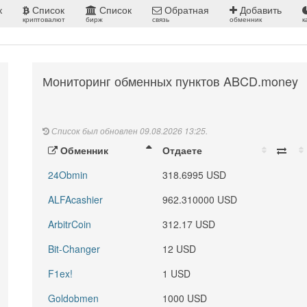
к
Список
Список
Обратная
Добавить
криптовалют
бирж
связь
обменник
к
Мониторинг обменных пунктов ABCD.money
Список был обновлен 09.08.2026 13:25.
Обменник
Отдаете
24Obmin
318.6995 USD
ALFAcashier
962.310000 USD
ArbitrCoin
312.17 USD
Bit-Changer
12 USD
F1ex!
1 USD
Goldobmen
1000 USD