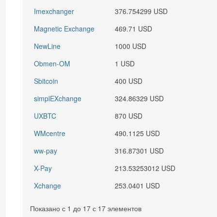
Imexchanger
376.754299 USD
Magnetic Exchange
469.71 USD
NewLine
1000 USD
Obmen-OM
1 USD
Sbitcoin
400 USD
simplEXchange
324.86329 USD
UXBTC
870 USD
WMcentre
490.1125 USD
ww-pay
316.87301 USD
X-Pay
213.53253012 USD
Xchange
253.0401 USD
Показано с 1 до 17 с 17 элементов