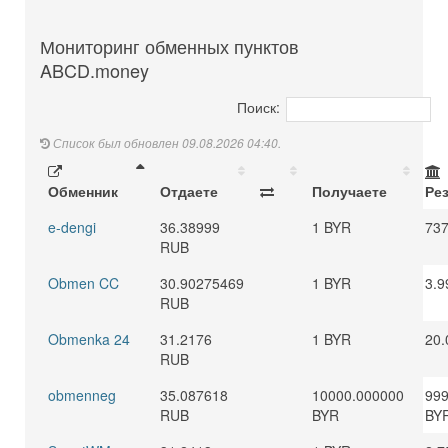
Мониторинг обменных пунктов
ABCD.money
Поиск:
Список был обновлен 09.08.2026 04:40.
Обменник
Отдаете
Получаете
Ре
e-dengi
36.38999
1 BYR
737
RUB
Obmen CC
30.90275469
1 BYR
3.9
RUB
Obmenka 24
31.2176
1 BYR
20.
RUB
obmenneg
35.087618
10000.000000
999
RUB
BYR
BY