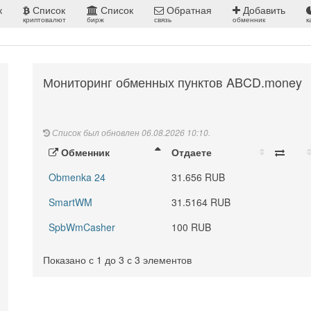
к
Список
Список
Обратная
Добавить
криптовалют
бирж
связь
обменник
к
Мониторинг обменных пунктов ABCD.money
Список был обновлен 06.08.2026 10:10.
Обменник
Отдаете
Obmenka 24
31.656 RUB
SmartWM
31.5164 RUB
SpbWmCasher
100 RUB
Показано с 1 до 3 с 3 элементов