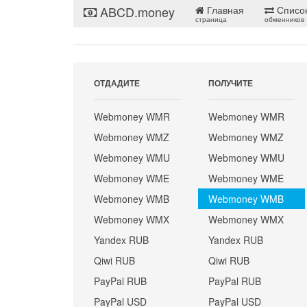
ABCD.money
Главная
Списо
страница
обменников
ОТДАДИТЕ
ПОЛУЧИТЕ
Webmoney WMR
Webmoney WMR
Webmoney WMZ
Webmoney WMZ
Webmoney WMU
Webmoney WMU
Webmoney WME
Webmoney WME
Webmoney WMB
Webmoney WMB
Webmoney WMX
Webmoney WMX
Yandex RUB
Yandex RUB
Qiwi RUB
Qiwi RUB
PayPal RUB
PayPal RUB
PayPal USD
PayPal USD