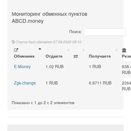
Мониторинг обменных пунктов
ABCD.money
Поиск:
Список был обновлен 07.08.2026 09:10.
Обменник
Отдаете
Получаете
Рез
E-Money
1.02 RUB
1 RUB
638.
RUB
Zgk-change
1 RUB
0.9711 RUB
2264
RUB
Показано с 1 до 2 с 2 элементов