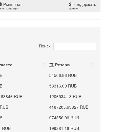
Рыночная
Поддержать
апитализация
проект
Поиск:
учаете
Резерв
UB
54506.86 RUB
UB
53316.09 RUB
163846 RUB
1206534.18 RUB
 RUB
4187205.93827 RUB
UB
974856.09 RUB
1 RUB
199281.18 RUB