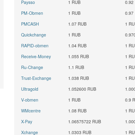
Paysso
1 RUB
0.92
PM-Obmen
1 RUB
0.97
PMCASH
1.07 RUB
1 R
Quickchange
1 RUB
0.97
RAPID-obmen
1.04 RUB
1 R
Receive-Money
1.055 RUB
1 R
Ru-Change
1.1 RUB
1 R
Trust-Exchange
1.038 RUB
1 R
Ultragold
1.052600 RUB
1.00
V-obmen
1 RUB
0.9 
WMcentre
1.08 RUB
1 R
X-Pay
1.06575722 RUB
1.00
Xchange
1.0303 RUB
1 R