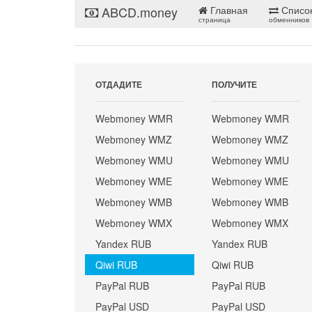
ABCD.money
Главная
Списо
страница
обменников
ОТДАДИТЕ
ПОЛУЧИТЕ
Webmoney WMR
Webmoney WMR
Webmoney WMZ
Webmoney WMZ
Webmoney WMU
Webmoney WMU
Webmoney WME
Webmoney WME
Webmoney WMB
Webmoney WMB
Webmoney WMX
Webmoney WMX
Yandex RUB
Yandex RUB
Qiwi RUB
Qiwi RUB
PayPal RUB
PayPal RUB
PayPal USD
PayPal USD