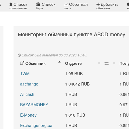
к
Список
Список
Обратная
Добавить
криптовалют
бирж
связь
обменник
к
Мониторинг обменных пунктов ABCD.money
Список был обновлен 06.08.2026 18:40.
Обменник
Отдаете
Пол
1WM
1.05 RUB
1 R
a1change
1.04642 RUB
1 R
All.cash
1 RUB
0.96
BAZARMONEY
1 RUB
0.97
E-Money
1.018 RUB
1 R
Exchanger.org.ua
1 RUB
0.85