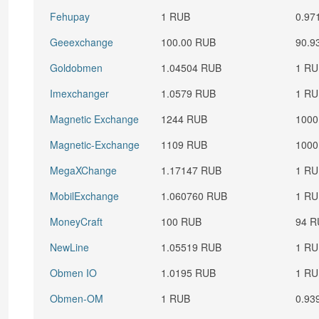
Fehupay
1 RUB
0.97
Geeexchange
100.00 RUB
90.9
Goldobmen
1.04504 RUB
1 R
Imexchanger
1.0579 RUB
1 R
Magnetic Exchange
1244 RUB
1000
Magnetic-Exchange
1109 RUB
1000
MegaXChange
1.17147 RUB
1 R
MobilExchange
1.060760 RUB
1 R
MoneyCraft
100 RUB
94 R
NewLine
1.05519 RUB
1 R
Obmen IO
1.0195 RUB
1 R
Obmen-OM
1 RUB
0.93