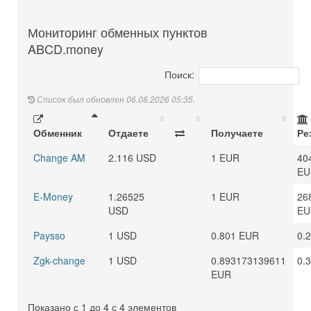
Мониторинг обменных пунктов
ABCD.money
Поиск:
Список был обновлен 06.08.2026 05:35.
Обменник
Отдаете
Получаете
Ре
Change AM
2.116 USD
1 EUR
40
EU
E-Money
1.26525
1 EUR
26
USD
EU
Paysso
1 USD
0.801 EUR
0.
Zgk-change
1 USD
0.893173139611
0.
EUR
Показано с 1 до 4 с 4 элементов